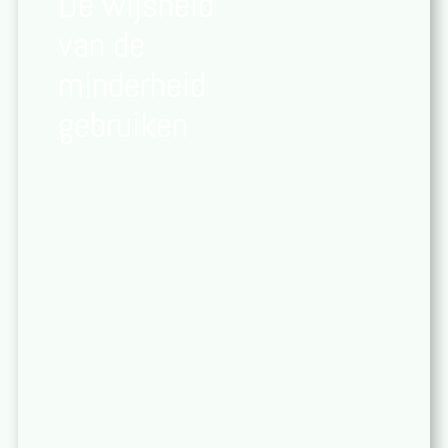
De wijsheid
van de
minderheid
gebruiken